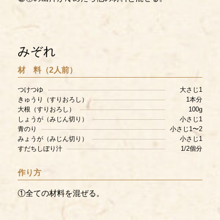
みぞれ
材 料（2人前）
つけつゆ
大さじ1
きゅうり（すりおろし）
1本分
大根（すりおろし）
100g
しょうが（みじん切り）
小さじ1
青のり
小さじ1〜2
みょうが（みじん切り）
小さじ1
すだちしぼり汁
1/2個分
作り方
①全ての材料を混ぜる。