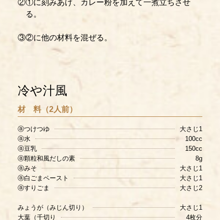
②①に刻みあげ、カレー粉を加えて一煮立ちさせ
る。
③②に他の材料を混ぜる。
冷や汁風
材 料（2人前）
ⓐつけつゆ
大さじ1
ⓐ水
100cc
ⓐ豆乳
150cc
ⓐ顆粒和風だしの素
8g
ⓐみそ
大さじ1
ⓐ白ごまペースト
大さじ1
ⓐすりごま
大さじ2
みょうが（みじん切り）
大さじ1
大葉（千切り
4枚分