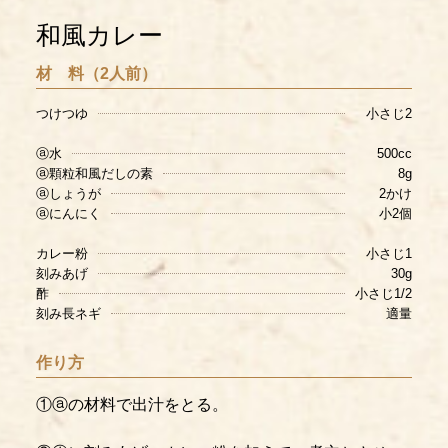
和風カレー
材 料（2人前）
つけつゆ
小さじ2
ⓐ水
500cc
ⓐ顆粒和風だしの素
8g
ⓐしょうが
2かけ
ⓐにんにく
小2個
カレー粉
小さじ1
刻みあげ
30g
酢
小さじ1/2
刻み長ネギ
適量
作り方
①ⓐの材料で出汁をとる。