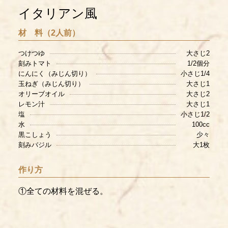
イタリアン風
材 料（2人前）
つけつゆ
大さじ2
刻みトマト
1/2個分
にんにく（みじん切り）
小さじ1/4
玉ねぎ（みじん切り）
大さじ1
オリーブオイル
大さじ2
レモン汁
大さじ1
塩
小さじ1/2
水
100cc
黒こしょう
少々
刻みバジル
大1枚
作り方
①全ての材料を混ぜる。