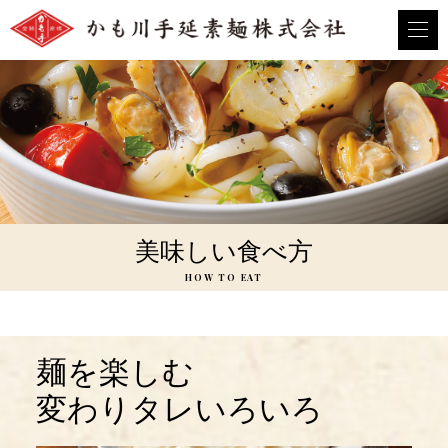
メ
ニ
ュ
ー
を
開
く
美味しい食べ方
HOW TO EAT
麺を楽しむ
変わりタレいろいろ