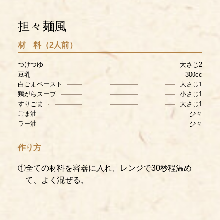
担々麺風
材 料（2人前）
つけつゆ
大さじ2
豆乳
300cc
白ごまペースト
大さじ1
鶏がらスープ
小さじ1
すりごま
大さじ1
ごま油
少々
ラー油
少々
作り方
①全ての材料を容器に入れ、レンジで30秒程温め
て、よく混ぜる。