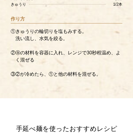
きゅうり
1/2本
作り方
①きゅうりの輪切りを塩もみする。
洗い流し、水気を絞る。
②ⓐの材料を容器に入れ、レンジで30秒程温め、よ
く混ぜる
③②が冷めたら、①と他の材料を混ぜる。
手延べ麺を使ったおすすめレシピ