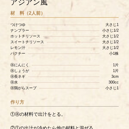
アジアン風
材 料（2人前）
つけつゆ
大さじ1
ナンプラー
小さじ1/2
ホットチリソース
大さじ1/2
スイートチリソース
大さじ1/2
レモン汁
大さじ1/2
パクチー
小1株
ⓐにんにく
1片
ⓐしょうが
1片
ⓐ長ネギ
3cm
ⓐ水
300cc
ⓐ鶏がらスープ
小さじ1
作り方
①ⓐの材料で出汁をとる。
②①の出汁が冷めたら他の材料と混ぜる。